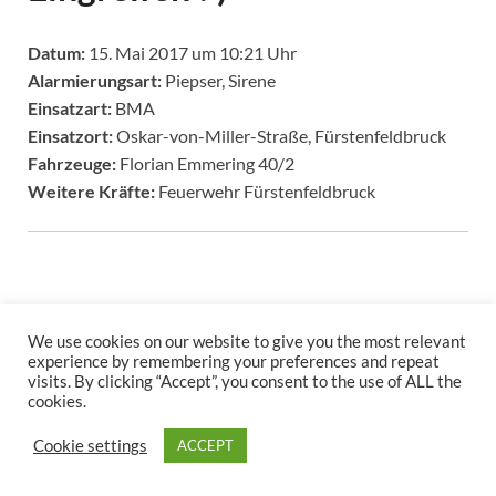
Datum:
15. Mai 2017 um 10:21 Uhr
Alarmierungsart:
Piepser, Sirene
Einsatzart:
BMA
Einsatzort:
Oskar-von-Miller-Straße, Fürstenfeldbruck
Fahrzeuge:
Florian Emmering 40/2
Weitere Kräfte:
Feuerwehr Fürstenfeldbruck
We use cookies on our website to give you the most relevant
experience by remembering your preferences and repeat
visits. By clicking “Accept”, you consent to the use of ALL the
cookies.
Copyright © 2026
.
Stolz präsentiert
WordPress
und
HitMag
.
Cookie settings
ACCEPT