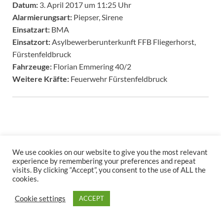
Datum:
3. April 2017 um 11:25 Uhr
Alarmierungsart:
Piepser, Sirene
Einsatzart:
BMA
Einsatzort:
Asylbewerberunterkunft FFB Fliegerhorst,
Fürstenfeldbruck
Fahrzeuge:
Florian Emmering 40/2
Weitere Kräfte:
Feuerwehr Fürstenfeldbruck
We use cookies on our website to give you the most relevant
experience by remembering your preferences and repeat
visits. By clicking “Accept”, you consent to the use of ALL the
Copyright © 2026
.
cookies.
Stolz präsentiert
WordPress
und
HitMag
.
Cookie settings
ACCEPT