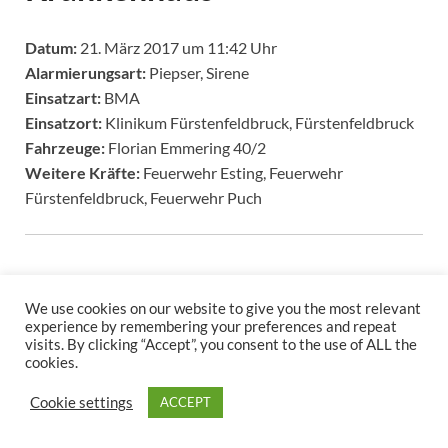
Datum:
21. März 2017 um 11:42 Uhr
Alarmierungsart:
Piepser, Sirene
Einsatzart:
BMA
Einsatzort:
Klinikum Fürstenfeldbruck, Fürstenfeldbruck
Fahrzeuge:
Florian Emmering 40/2
Weitere Kräfte:
Feuerwehr Esting, Feuerwehr
Fürstenfeldbruck, Feuerwehr Puch
We use cookies on our website to give you the most relevant
experience by remembering your preferences and repeat
visits. By clicking “Accept”, you consent to the use of ALL the
cookies.
Copyright © 2026
.
Cookie settings
ACCEPT
Stolz präsentiert
WordPress
und
HitMag
.