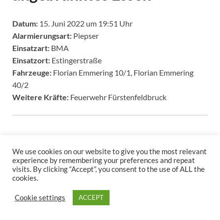
Datum:
15. Juni 2022 um 19:51 Uhr
Alarmierungsart:
Piepser
Einsatzart:
BMA
Einsatzort:
Estingerstraße
Fahrzeuge:
Florian Emmering 10/1, Florian Emmering
40/2
Weitere Kräfte:
Feuerwehr Fürstenfeldbruck
We use cookies on our website to give you the most relevant
experience by remembering your preferences and repeat
visits. By clicking “Accept”, you consent to the use of ALL the
cookies.
Copyright © 2026
.
Cookie settings
ACCEPT
Stolz präsentiert
WordPress
und
HitMag
.