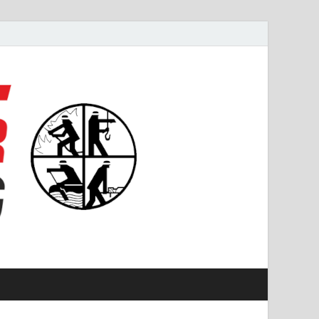
#starkfüremmering