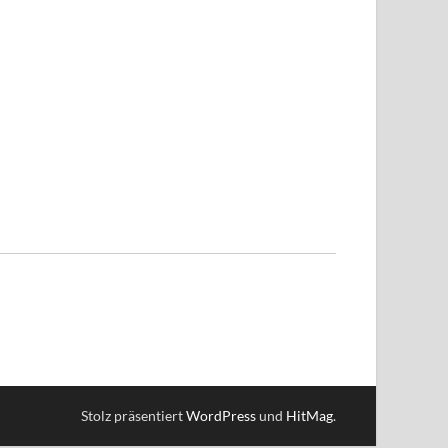
Stolz präsentiert
WordPress
und
HitMag
.