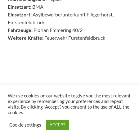
Einsatzart:
BMA
Einsatzort:
Asylbewerberunterkunft Fliegerhorst,
Fürstenfeldbruck
Fahrzeuge:
Florian Emmering 40/2
Weitere Kräfte:
Feuerwehr Fürstenfeldbruck
We use cookies on our website to give you the most relevant
Copyright © 2026
.
experience by remembering your preferences and repeat
visits. By clicking “Accept”, you consent to the use of ALL the
Stolz präsentiert
WordPress
und
HitMag
.
cookies.
Cookie settings
ACCEPT