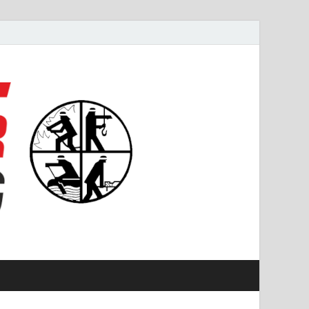
#starkfüremmering