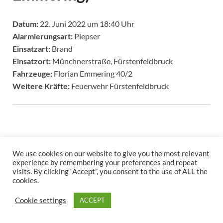
Datum:
22. Juni 2022 um 18:40 Uhr
Alarmierungsart:
Piepser
Einsatzart:
Brand
Einsatzort:
Münchnerstraße, Fürstenfeldbruck
Fahrzeuge:
Florian Emmering 40/2
Weitere Kräfte:
Feuerwehr Fürstenfeldbruck
We use cookies on our website to give you the most relevant
experience by remembering your preferences and repeat
visits. By clicking “Accept”, you consent to the use of ALL the
cookies.
Copyright © 2026
.
Stolz präsentiert
WordPress
und
HitMag
.
Cookie settings
ACCEPT