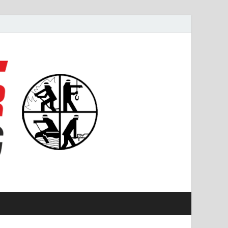
#starkfüremmering