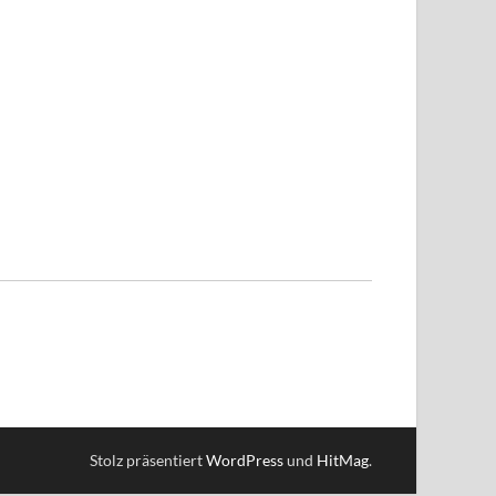
Stolz präsentiert
WordPress
und
HitMag
.