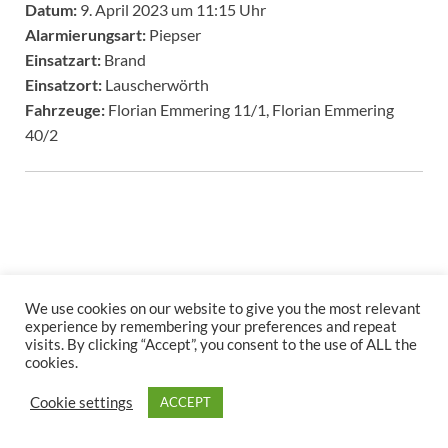
Datum:
9. April 2023 um 11:15 Uhr
Alarmierungsart:
Piepser
Einsatzart:
Brand
Einsatzort:
Lauscherwörth
Fahrzeuge:
Florian Emmering 11/1, Florian Emmering
40/2
We use cookies on our website to give you the most relevant
experience by remembering your preferences and repeat
Copyright © 2026
.
visits. By clicking “Accept”, you consent to the use of ALL the
Stolz präsentiert
WordPress
und
HitMag
.
cookies.
Cookie settings
ACCEPT