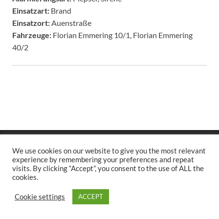
Einsatzart:
Brand
Einsatzort:
Auenstraße
Fahrzeuge:
Florian Emmering 10/1, Florian Emmering
40/2
Copyright © 2026
.
We use cookies on our website to give you the most relevant
Stolz präsentiert
WordPress
und
HitMag
.
experience by remembering your preferences and repeat
visits. By clicking “Accept”, you consent to the use of ALL the
cookies.
Cookie settings
ACCEPT