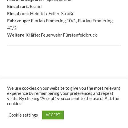
Einsatzart:
Brand
Einsatzort:
Heinrich-Feller-Straße
Fahrzeuge:
Florian Emmering 10/1, Florian Emmering
40/2
Weitere Kräfte:
Feuerwehr Fürstenfeldbruck
We use cookies on our website to give you the most relevant
Copyright © 2026
.
experience by remembering your preferences and repeat
visits. By clicking “Accept”, you consent to the use of ALL the
Stolz präsentiert
WordPress
und
HitMag
.
cookies.
Cookie settings
ACCEPT