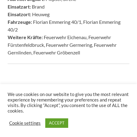
Einsatzart:
Brand
Einsatzort:
Heuweg
Fahrzeuge:
Florian Emmering 40/1, Florian Emmering
40/2
Weitere Kräfte:
Feuerwehr Eichenau, Feuerwehr
Fürstenfeldbruck, Feuerwehr Germering, Feuerwehr
Gernlinden, Feuerwehr Gröbenzell
We use cookies on our website to give you the most relevant
experience by remembering your preferences and repeat
visits. By clicking “Accept”, you consent to the use of ALL the
cookies.
Copyright © 2026
.
Stolz präsentiert
WordPress
und
HitMag
.
Cookie settings
ACCEPT