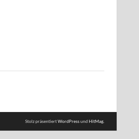
Stolz präsentiert
WordPress
und
HitMag
.