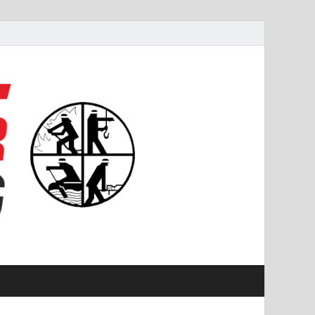
#starkfüremmering