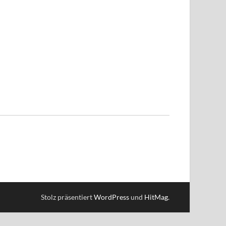
Stolz präsentiert
WordPress
und
HitMag
.