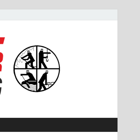
#starkfüremmering