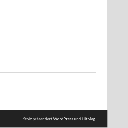
Stolz präsentiert
WordPress
und
HitMag
.