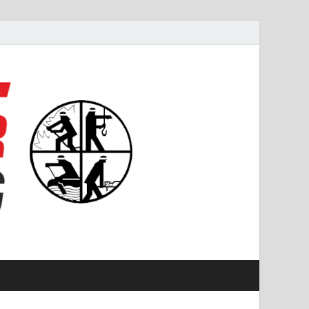
#starkfüremmering